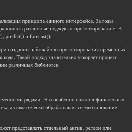
ализация принципа единого интерфейса. За годы
сравнивать различные подходы к прогнозированию. В
redict() и forecast().
 при создании пайплайнов прогнозирования временных
к кода. Такой подход значительно ускоряет процесс
ации различных библиотек.
ременными рядами. Это особенно важно в финансовых
тека автоматически обрабатывает сегментирование
ожет представлять отдельный актив, регион или