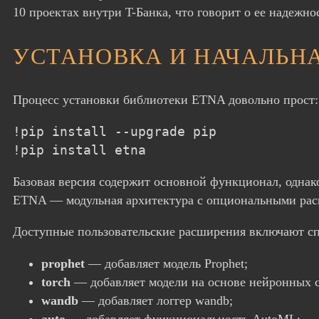
10 проектах внутри T-Банка, что говорит о ее надежно
УСТАНОВКА И НАЧАЛЬН
Процесс установки библиотеки ETNA довольно прост:
!pip install --upgrade pip

!pip install etna
Базовая версия содержит основной функционал, однак
ETNA — модульная архитектура с опциональными ра
Доступные пользовательские расширения включают сп
prophet
— добавляет модель Prophet;
torch
— добавляет модели на основе нейронных с
wandb
— добавляет логгер wandb;
auto
— добавляет функциональность AutoML;