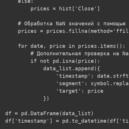
    else:

        prices = hist['Close']

    # Обработка NaN значений с помощью 
    prices = prices.fillna(method='ffill
    for date, price in prices.items():

        # Дополнительная проверка на Na
        if not pd.isna(price):

            data_list.append({

                'timestamp': date.strft
                'segment': symbol.repla
                'target': price

            })

df = pd.DataFrame(data_list)

df['timestamp'] = pd.to_datetime(df['ti