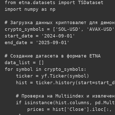
from etna.datasets import TSDataset

import numpy as np

# Загрузка данных криптовалют для демон
crypto_symbols = ['SOL-USD', 'AVAX-USD'
start_date = '2024-09-01'

end_date = '2025-09-01'

# Создание датасета в формате ETNA

data_list = []

for symbol in crypto_symbols:

    ticker = yf.Ticker(symbol)

    hist = ticker.history(start=start_d
    # Проверка на Multiindex и извлечен
    if isinstance(hist.columns, pd.Mult
        prices = hist['Close'].iloc[:, 0