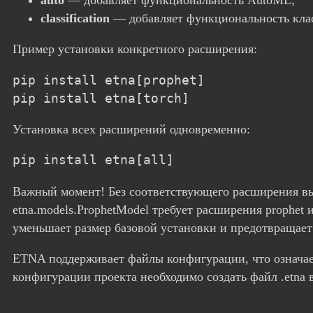
classification
— добавляет функциональность кла
Пример установки конкретного расширения:
pip install etna[prophet]

pip install etna[torch]
Установка всех расширений одновременно:
pip install etna[all]
Важный момент! Без соответствующего расширения вы 
etna.models.ProphetModel требует расширения prophet 
уменьшает размер базовой установки и предотвращае
ETNA поддерживает файлы конфигурации, что означает
конфигурации проекта необходимо создать файл .etna в