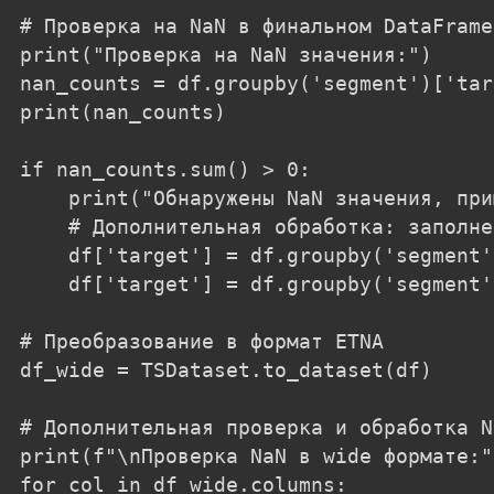
# Проверка на NaN в финальном DataFrame

print("Проверка на NaN значения:")

nan_counts = df.groupby('segment')['tar
print(nan_counts)

if nan_counts.sum() > 0:

    print("Обнаружены NaN значения, при
    # Дополнительная обработка: заполне
    df['target'] = df.groupby('segment'
    df['target'] = df.groupby('segment'
# Преобразование в формат ETNA

df_wide = TSDataset.to_dataset(df)

# Дополнительная проверка и обработка N
print(f"\nПроверка NaN в wide формате:")
for col in df_wide.columns:
