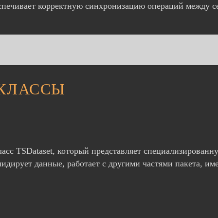
спечивает корректную синхронизацию операций между се
КЛАССЫ
сс TSDataset, который представляет специализированну
лидирует данные, работает с другими частями пакета, им
.