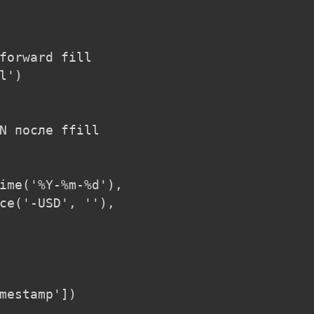
forward fill

')

N после ffill

ime('%Y-%m-%d'),

ce('-USD', ''),

mestamp'])
