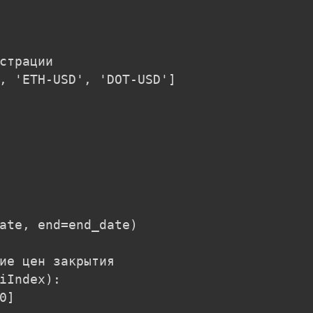
страции

, 'ETH-USD', 'DOT-USD']

ate, end=end_date)

ие цен закрытия

iIndex):

]
