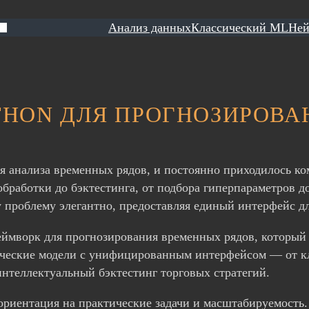
Анализ данных
Классический ML
Ней
THON ДЛЯ ПРОГНОЗИРОВ
я анализа временных рядов, и постоянно приходилось к
работки до бэктестинга, от подбора гиперпараметров д
эту проблему элегантно, предоставляя единый интерфейс 
еймворк для прогнозирования временных рядов, который
тические модели с унифицированным интерфейсом — от к
нтеллектуальный бэктестинг торговых стратегий.
 ориентация на практические задачи и масштабируемость