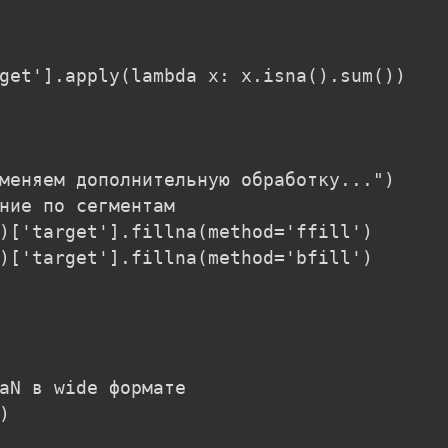
get'].apply(lambda x: x.isna().sum())

меняем дополнительную обработку...")

ние по сегментам

)['target'].fillna(method='ffill')

)['target'].fillna(method='bfill')

aN в wide формате


