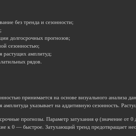
ание без тренда и сезонности;
;
ции долгосрочных прогнозов;
ой сезонностью;
я растущих амплитуд;
латильных рядов.
ностью принимается на основе визуального анализа дан
я амплитуда указывает на аддитивную сезонность. Раст
рочные прогнозы. Параметр затухания φ (значение от 0 д
зкие к 0 — быстрое. Затухающий тренд предотвращает не