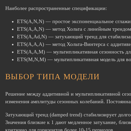
Наиболее распространенные спецификации:
ETS(A,N,N) — простое экспоненциальное сглажив
ETS(A,A,N) — метод Хольта с линейным трендом
ETS(A,Ad,N) — затухающий тренд для стабилиза
ETS(A,A,A) — метод Хольта-Винтерса с аддитивн
ETS(A,A,M) — мультипликативная сезонность дл
ETS(M,N,M) — мультипликативная модель для во
ВЫБОР ТИПА МОДЕЛИ
Решение между аддитивной и мультипликативной сезон
изменения амплитуды сезонных колебаний. Постоянна
Затухающий тренд (damped trend) стабилизирует долгос
Значения близкие к 1 дают медленное затухание, бли
критично для горизонтов более 10-15 периодов.