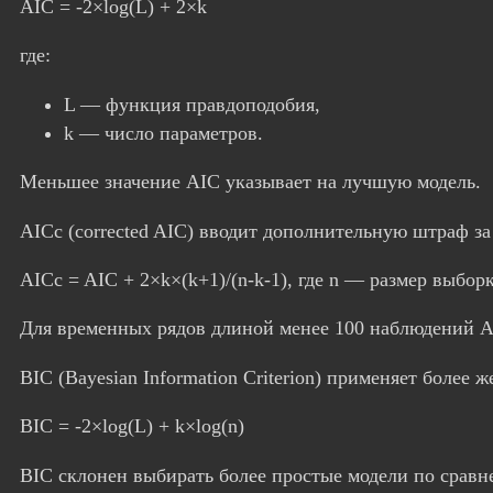
AIC = -2×log(L) + 2×k
где:
L — функция правдоподобия,
k — число параметров.
Меньшее значение AIC указывает на лучшую модель.
AICc (corrected AIC) вводит дополнительную штраф з
AICc = AIC + 2×k×(k+1)/(n-k-1), где n — размер выбор
Для временных рядов длиной менее 100 наблюдений AI
BIC (Bayesian Information Criterion) применяет более 
BIC = -2×log(L) + k×log(n)
BIC склонен выбирать более простые модели по срав