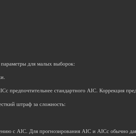
а параметры для малых выборок:
ки.
Cc предпочтительнее стандартного AIC. Коррекция пред
жесткий штраф за сложность:
нению с AIC. Для прогнозирования AIC и AICc обычно д