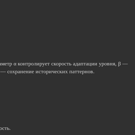
аметр α контролирует скорость адаптации уровня, β —
 — сохранение исторических паттернов.
ость.