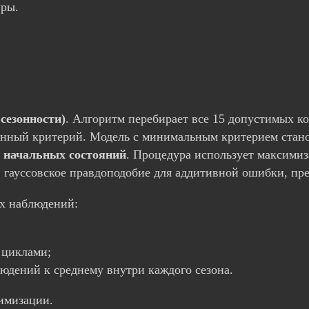
уры.
сезонности)
. Алгоритм перебирает все 15 допустимых к
нный критерий. Модель с минимальным критерием стан
и начальных состояний
. Процедура использует максими
 гауссовское правдоподобие для аддитивной ошибки, пр
х наблюдений:
 циклами;
дений к среднему внутри каждого сезона.
имизации.