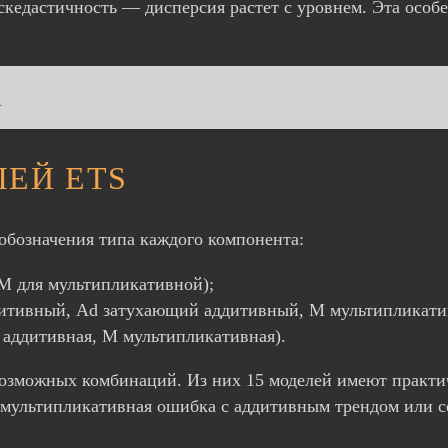
кедастичность — дисперсия растет с уровнем. Эта особе
?
ЕЙ ETS
обозначения типа каждого компонента:
M для мультипликативной);
аддитивный, Ad затухающий аддитивный, M мультиплика
A аддитивная, M мультипликативная).
возможных комбинаций. Из них 15 моделей имеют практи
мультипликативная ошибка с аддитивным трендом или с