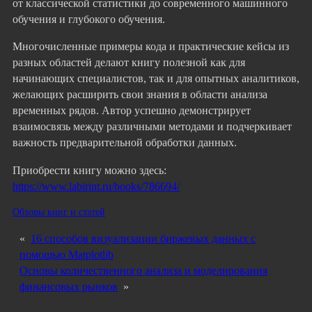
от классической статистики до современного машинного
обучения и глубокого обучения.
Многочисленные примеры кода и практические кейсы из
разных областей делают книгу полезной как для
начинающих специалистов, так и для опытных аналитиков,
желающих расширить свои знания в области анализа
временных рядов. Автор успешно демонстрирует
взаимосвязь между различными методами и подчеркивает
важность предварительной обработки данных.
Приобрести книгу можно здесь:
https://www.labirint.ru/books/786694/
Обзоры книг и статей
«
16 способов визуализации биржевых данных с
помощью Matplotlib
Основы количественного анализа и моделирования
финансовых рынков
»