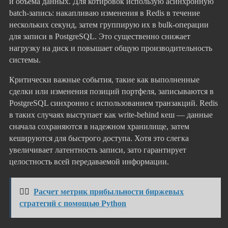
и объема данных. Для котировок использую асинхронную
batch-запись: накапливаю изменения в Redis в течение
нескольких секунд, затем группирую их в bulk-операции
для записи в PostgreSQL. Это существенно снижает
нагрузку на диск и повышает общую производительность
системы.
Критически важные события, такие как выполненные
сделки или изменения позиций портфеля, записываются в
PostgreSQL синхронно с использованием транзакций. Redis
в таких случаях выступает как write-behind кеш — данные
сначала сохраняются в надежном хранилище, затем
кешируются для быстрого доступа. Хотя это слегка
увеличивает латентность записи, зато гарантирует
целостность всей передаваемой информации.
👉🏻
Расчет метрик прибыльности биржевых
стратегий с помощью Python