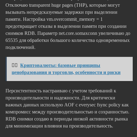
Отключаю transparent huge pages (THP), которые могут
вызывать непредсказуемые задержки при выделении
памяти. Настройка vm.overcommit_memory = 1
предотвращает отказы в выделении памяти при создании
снимков RDB. Параметр net.core.somaxconn увеличиваю до
65535 для обработки большого количества одновременных
подключений.
👉🏻
Криптовалюты: базовые принципы
ценобразования и торговли, особенности и риски
Персистентность настраиваю с учетом требований к
производительности и надежности. Для критически
важных данных использую AOF с everysec fsync policy как
компромисс между производительностью и сохранностью.
RDB снимки создаю в периоды низкой активности рынка
для минимизации влияния на производительность.