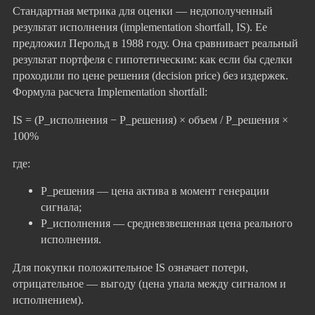
Стандартная метрика для оценки — недополученный
результат исполнения (implementation shortfall, IS). Ее
предложил Перольд в 1988 году. Она сравнивает реальный
результат портфеля с гипотетическим: как если бы сделки
проходили по цене решения (decision price) без издержек.
Формула расчета Implementation shortfall:
IS = (P_исполнения − P_решения) × объем / P_решения ×
100%
где:
P_решения — цена актива в момент генерации
сигнала;
P_исполнения — средневзвешенная цена реального
исполнения.
Для покупки положительное IS означает потери,
отрицательное — выгоду (цена упала между сигналом и
исполнением).