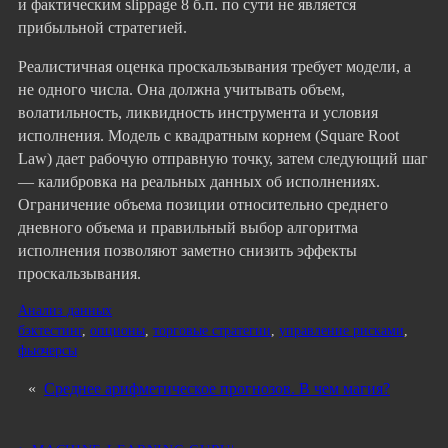
и фактическим slippage 8 б.п. по сути не является
прибыльной стратегией.
Реалистичная оценка проскальзывания требует модели, а
не одного числа. Она должна учитывать объем,
волатильность, ликвидность инструмента и условия
исполнения. Модель с квадратным корнем (Square Root
Law) дает рабочую отправную точку, затем следующий шаг
— калибровка на реальных данных об исполнениях.
Ограничение объема позиции относительно среднего
дневного объема и правильный выбор алгоритма
исполнения позволяют заметно снизить эффекты
проскальзывания.
Анализ данных
бэктестинг
, 
опционы
, 
торговые стратегии
, 
управление рисками
, 
фьючерсы
«
Среднее арифметическое прогнозов. В чем магия?