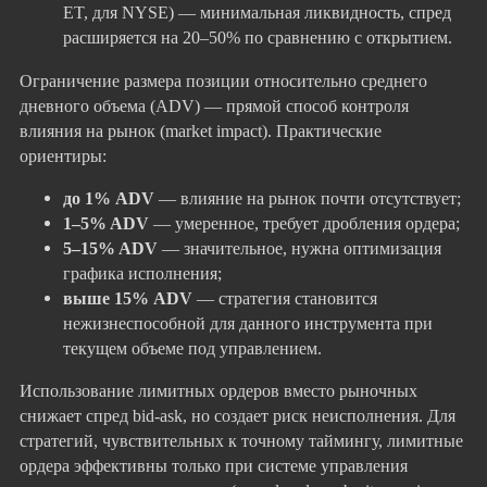
ET, для NYSE) — минимальная ликвидность, спред
расширяется на 20–50% по сравнению с открытием.
Ограничение размера позиции относительно среднего
дневного объема (ADV) — прямой способ контроля
влияния на рынок (market impact). Практические
ориентиры:
до 1% ADV
— влияние на рынок почти отсутствует;
1–5% ADV
— умеренное, требует дробления ордера;
5–15% ADV
— значительное, нужна оптимизация
графика исполнения;
выше 15% ADV
— стратегия становится
нежизнеспособной для данного инструмента при
текущем объеме под управлением.
Использование лимитных ордеров вместо рыночных
снижает спред bid-ask, но создает риск неисполнения. Для
стратегий, чувствительных к точному таймингу, лимитные
ордера эффективны только при системе управления