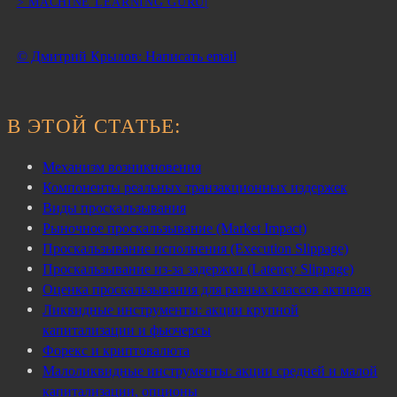
> MACHINE LEARNING GURU|
© Дмитрий Крылов: Написать email
В ЭТОЙ СТАТЬЕ:
Механизм возникновения
Компоненты реальных транзакционных издержек
Виды проскальзывания
Рыночное проскальзывание (Market Impact)
Проскальзывание исполнения (Execution Slippage)
Проскальзывание из-за задержки (Latency Slippage)
Оценка проскальзывания для разных классов активов
Ликвидные инструменты: акции крупной
капитализации и фьючерсы
Форекс и криптовалюта
Малоликвидные инструменты: акции средней и малой
капитализации, опционы