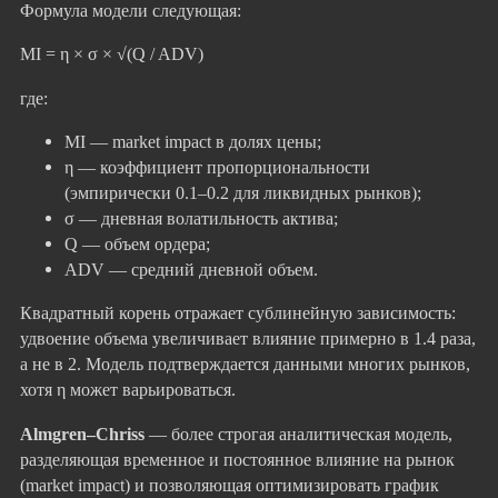
Формула модели следующая:
MI = η × σ × √(Q / ADV)
где:
MI — market impact в долях цены;
η — коэффициент пропорциональности
(эмпирически 0.1–0.2 для ликвидных рынков);
σ — дневная волатильность актива;
Q — объем ордера;
ADV — средний дневной объем.
Квадратный корень отражает сублинейную зависимость:
удвоение объема увеличивает влияние примерно в 1.4 раза,
а не в 2. Модель подтверждается данными многих рынков,
хотя η может варьироваться.
Almgren–Chriss
— более строгая аналитическая модель,
разделяющая временное и постоянное влияние на рынок
(market impact) и позволяющая оптимизировать график