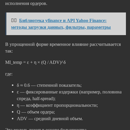
исполнения ордеров.
👉🏻
Библиотека yfinance и API Yahoo Finance:
методы загрузки данных, фильтры, параметры
В упрощенной форме временное влияние рассчитывается
так:
MI_temp = ε + η × (Q / ADV)^δ
где:
δ ≈ 0.6 — степенной показатель;
ε — фиксированные издержки (например, половина
спреда, half-spread);
η — коэффициент пропорциональности;
Q — объем ордера;
ADV — средний дневной объем.
Эта модель лежит в основе большинства