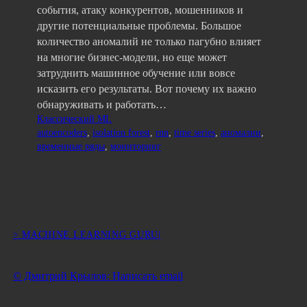
события, атаку конкурентов, мошенников и
другие потенциальные проблемы. Большое
количество аномалий не только пагубно влияет
на многие бизнес-модели, но еще может
затруднить машинное обучение или вовсе
исказить его результаты. Вот почему их важно
обнаруживать и работать…
Классический ML
autoencoders
, 
isolation forest
, 
rnn
, 
time series
, 
аномалии
, 
временные ряды
, 
мониторинг
> MACHINE LEARNING GURU|
© Дмитрий Крылов: Написать email