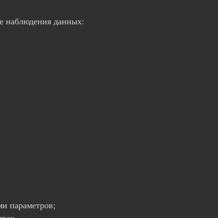
ле наблюдения данных:
ми параметров;
трах.