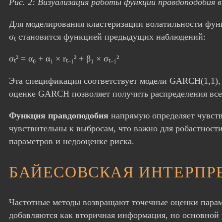
Рис. 2: Визуализация работы функции правдоподобия в
Для моделирования кластеризации волатильности фун
σₜ становится функцией предыдущих наблюдений:
σₜ² = α₀ + α₁ × rₜ₋₁² + β₁ × σₜ₋₁²
Эта спецификация соответствует модели GARCH(1,1), 
оценке GARCH позволяет получить распределения всех 
Функция правдоподобия
напрямую определяет чувств
чувствительны к выбросам, что важно для робастнос
параметров и недооценке риска.
БАЙЕСОВСКАЯ ИНТЕРПР
Частотные методы возвращают точечные оценки парам
добавляются как вторичная информация, но основной 