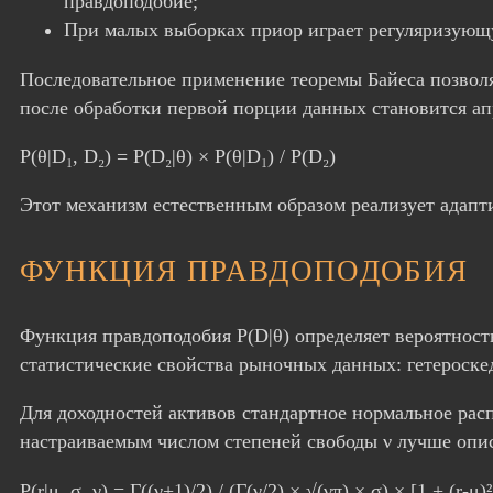
правдоподобие;
При малых выборках приор играет регуляризующ
Последовательное применение теоремы Байеса позвол
после обработки первой порции данных становится а
P(θ|D₁, D₂) = P(D₂|θ) × P(θ|D₁) / P(D₂)
Этот механизм естественным образом реализует адапт
ФУНКЦИЯ ПРАВДОПОДОБИЯ
Функция правдоподобия P(D|θ) определяет вероятнос
статистические свойства рыночных данных: гетероске
Для доходностей активов стандартное нормальное расп
настраиваемым числом степеней свободы ν лучше опи
P(r|μ, σ, ν) = Γ((ν+1)/2) / (Γ(ν/2) × √(νπ) × σ) × [1 + (r-μ)