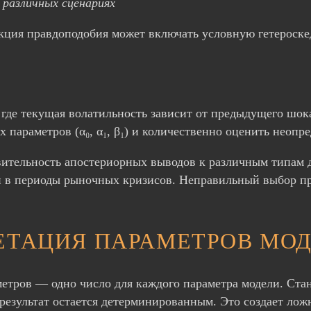
 различных сценариях
кция правдоподобия может включать условную гетероске
где текущая волатильность зависит от предыдущего шок
параметров (α₀, α₁, β₁) и количественно оценить неопр
ительность апостериорных выводов к различным типам 
ти в периоды рыночных кризисов. Неправильный выбор 
ЕТАЦИЯ ПАРАМЕТРОВ МО
етров — одно число для каждого параметра модели. Ст
результат остается детерминированным. Это создает ло