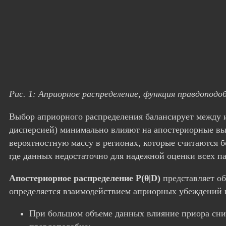
Рис. 1: Априорное распределение, функция правдоподо
Выбор априорного распределения балансирует между 
дисперсией) минимально влияют на апостериорные в
вероятностную массу в регионах, которые считаются 
где данных недостаточно для надежной оценки всех п
Апостериорное распределение P(θ|D)
представляет о
определяется взаимодействием априорных убеждений 
При большом объеме данных влияние приора сни