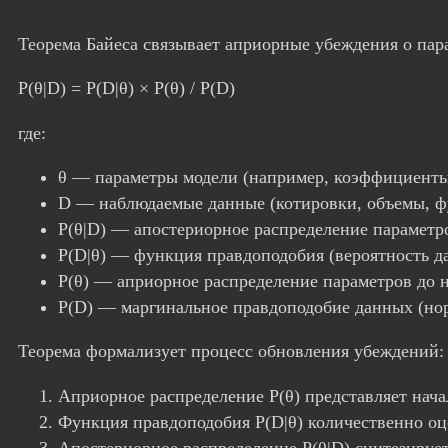
Теорема Байеса связывает априорные убеждения о па
P(θ|D) = P(D|θ) × P(θ) / P(D)
где:
θ — параметры модели (например, коэффициенты 
D — наблюдаемые данные (котировки, объемы, ф
P(θ|D) — апостериорное распределение параметр
P(D|θ) — функция правдоподобия (вероятность д
P(θ) — априорное распределение параметров до 
P(D) — маргинальное правдоподобие данных (но
Теорема формализует процесс обновления убеждений:
Априорное распределение P(θ) представляет нача
Функция правдоподобия P(D|θ) количественно оц
Апостериорное распределение P(θ|D) синтезирует