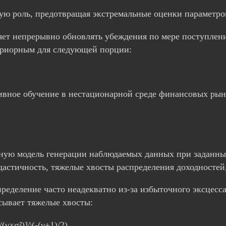
ую роль, предотвращая экстремальные оценки параметро
яет непрерывно обновлять убеждения по мере поступлен
приорным для следующей порции:
ивное обучение в нестационарной среде финансовых рын
тную модель генерации наблюдаемых данных при заданны
дастичность, тяжелые хвосты распределения доходностей
ределение часто неадекватно из-за избыточного эксцесс
сывает тяжелые хвосты:
²/(ν×σ²)]^(-(ν+1)/2)