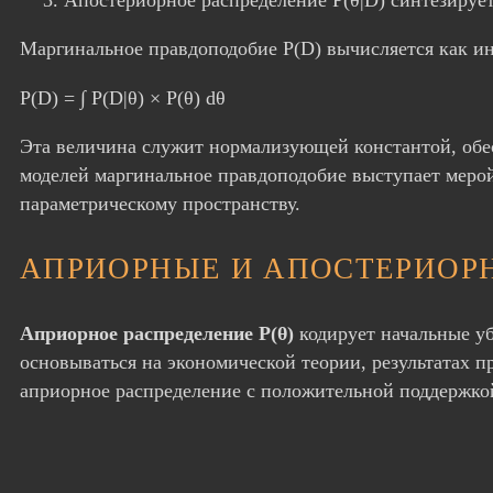
Маргинальное правдоподобие P(D) вычисляется как ин
P(D) = ∫ P(D|θ) × P(θ) dθ
Эта величина служит нормализующей константой, обес
моделей маргинальное правдоподобие выступает меро
параметрическому пространству.
АПРИОРНЫЕ И АПОСТЕРИОР
Априорное распределение P(θ)
кодирует начальные уб
основываться на экономической теории, результатах 
априорное распределение с положительной поддержко