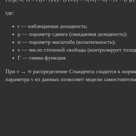
где:
r — наблюдаемая доходность;
μ — параметр сдвига (ожидаемая доходность);
σ — параметр масштаба (волатильность);
ν — число степеней свободы (контролирует толщ
Γ — гамма-функция.
При ν → ∞ распределение Стьюдента сходится к норма
параметра ν из данных позволяет модели самостоятель