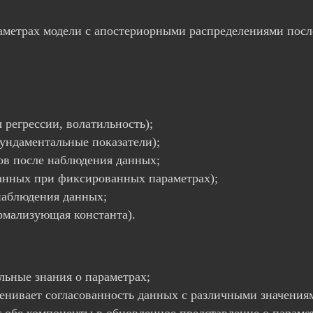
раметрах модели с апостериорными распределениями пос
регрессии, волатильность);
ундаментальные показатели);
ов после наблюдения данных;
анных при фиксированных параметрах);
наблюдения данных;
рмализующая константа).
льные знания о параметрах;
енивает согласованность данных с различными значения
 обе компоненты в обновленное представление о параме