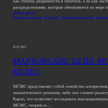
как степень уверенности в гипотезе, а не как ч
распределениями, которые обновляются по мере
Анализ данных
байесовские модели
, 
бэктестинг
, 
вероятностные модели
, 
матема
05.07.2025
МАРКОВСКИЕ ЦЕПИ МО
MCMC)
MCMC представляет собой семейство алгоритмов,
аналитического решения, либо оно сложно реализ
Карло, что позволяет исследовать высокоразмерн
MCMC, теорию и…