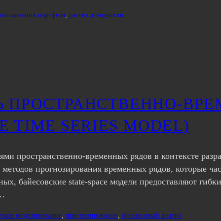
птимизация портфеля
, 
расчет доходности
Ь ПРОСТРАНСТВЕННО-ВРЕ
E TIME SERIES MODEL)
лями пространственно-временных рядов в контексте разр
 методов прогнозирования временных рядов, которые ча
ых, байесовские state-space модели предоставляют гиб
я…
еское моделирование
, 
прогнозирование
, 
финансовый анализ