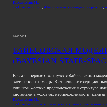
Классический ML
markov-chains
, 
pymc
, 
sklearn
, 
байесовские модели
, 
корреляции
, 
о
19.06.2025
БАЙЕСОВСКАЯ МОДЕЛ
(BAYESIAN STATE-SPAC
Когда я впервые столкнулся с байесовскими моде
элегантность и мощь. В отличие от традиционных
слишком жесткие предположения о структуре данн
системами в условиях неопределенности. Данна
Классический ML
markov-chains
, 
байесовские модели
, 
временные ряды
, 
математич