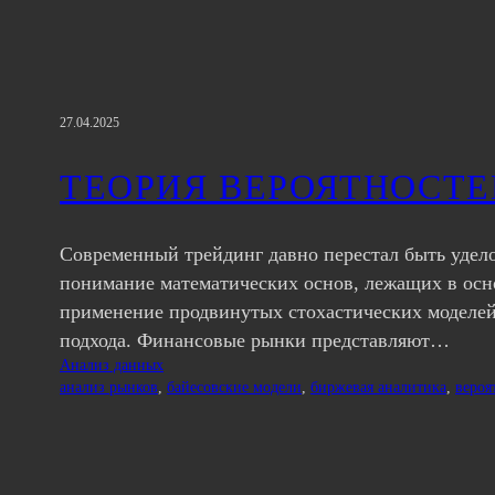
27.04.2025
ТЕОРИЯ ВЕРОЯТНОСТЕ
Современный трейдинг давно перестал быть удел
понимание математических основ, лежащих в осн
применение продвинутых стохастических моделей
подхода. Финансовые рынки представляют…
Анализ данных
анализ рынков
, 
байесовские модели
, 
биржевая аналитика
, 
вероя