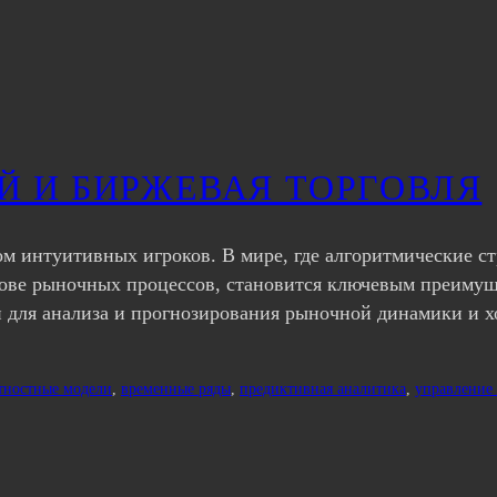
Й И БИРЖЕВАЯ ТОРГОВЛЯ
ом интуитивных игроков. В мире, где алгоритмические 
ове рыночных процессов, становится ключевым преимуще
 для анализа и прогнозирования рыночной динамики и х
тностные модели
, 
временные ряды
, 
предиктивная аналитика
, 
управление