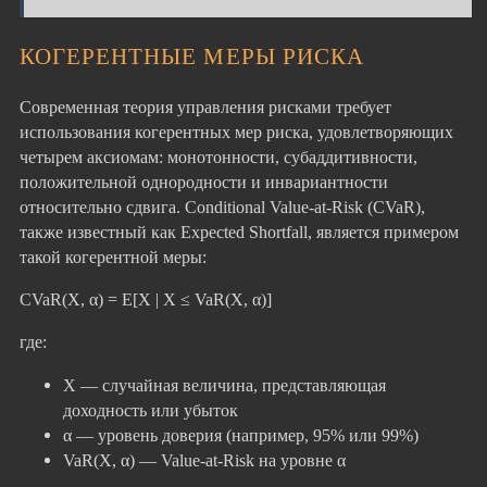
КОГЕРЕНТНЫЕ МЕРЫ РИСКА
Современная теория управления рисками требует
использования когерентных мер риска, удовлетворяющих
четырем аксиомам: монотонности, субаддитивности,
положительной однородности и инвариантности
относительно сдвига. Conditional Value-at-Risk (CVaR),
также известный как Expected Shortfall, является примером
такой когерентной меры:
CVaR(X, α) = E[X | X ≤ VaR(X, α)]
где:
X — случайная величина, представляющая
доходность или убыток
α — уровень доверия (например, 95% или 99%)
VaR(X, α) — Value-at-Risk на уровне α