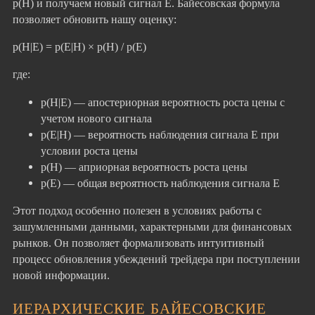
p(H) и получаем новый сигнал E. Байесовская формула
позволяет обновить нашу оценку:
p(H|E) = p(E|H) × p(H) / p(E)
где:
p(H|E) — апостериорная вероятность роста цены с
учетом нового сигнала
p(E|H) — вероятность наблюдения сигнала E при
условии роста цены
p(H) — априорная вероятность роста цены
p(E) — общая вероятность наблюдения сигнала E
Этот подход особенно полезен в условиях работы с
зашумленными данными, характерными для финансовых
рынков. Он позволяет формализовать интуитивный
процесс обновления убеждений трейдера при поступлении
новой информации.
ИЕРАРХИЧЕСКИЕ БАЙЕСОВСКИЕ