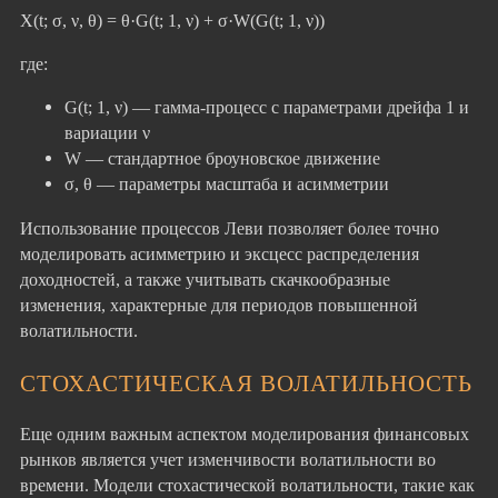
X(t; σ, ν, θ) = θ·G(t; 1, ν) + σ·W(G(t; 1, ν))
где:
G(t; 1, ν) — гамма-процесс с параметрами дрейфа 1 и
вариации ν
W — стандартное броуновское движение
σ, θ — параметры масштаба и асимметрии
Использование процессов Леви позволяет более точно
моделировать асимметрию и эксцесс распределения
доходностей, а также учитывать скачкообразные
изменения, характерные для периодов повышенной
волатильности.
СТОХАСТИЧЕСКАЯ ВОЛАТИЛЬНОСТЬ
Еще одним важным аспектом моделирования финансовых
рынков является учет изменчивости волатильности во
времени. Модели стохастической волатильности, такие как