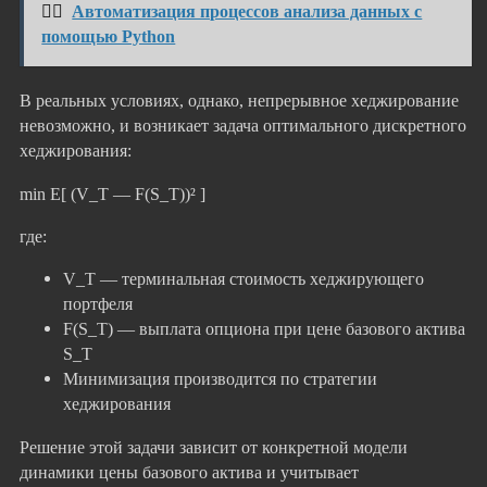
👉🏻
Автоматизация процессов анализа данных с
помощью Python
В реальных условиях, однако, непрерывное хеджирование
невозможно, и возникает задача оптимального дискретного
хеджирования:
min E[ (V_T — F(S_T))² ]
где:
V_T — терминальная стоимость хеджирующего
портфеля
F(S_T) — выплата опциона при цене базового актива
S_T
Минимизация производится по стратегии
хеджирования
Решение этой задачи зависит от конкретной модели
динамики цены базового актива и учитывает