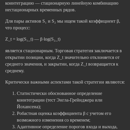
коинтеграцию — стационарную линейную комбинацию
нестационарных временных рядов.
Для пары активов S₁ и S₂ мы ищем такой коэффициент β,
что процесс:
Z_t = log(S₁_t) — β·log(S₂_t)
является стационарным. Торговая стратегия заключается в
открытии позиции, когда Z_t значительно отклоняется от
среднего значения, и закрытии, когда Z_t возвращается к
среднему.
Критически важными аспектами такой стратегии являются:
Статистически обоснованное определение
коинтеграции (тест Энгла-Грейнджера или
Йохансена);
Робастная оценка коэффициента β с учетом его
возможного изменения со временем;
Адаптивное определение порогов входа и выхода,