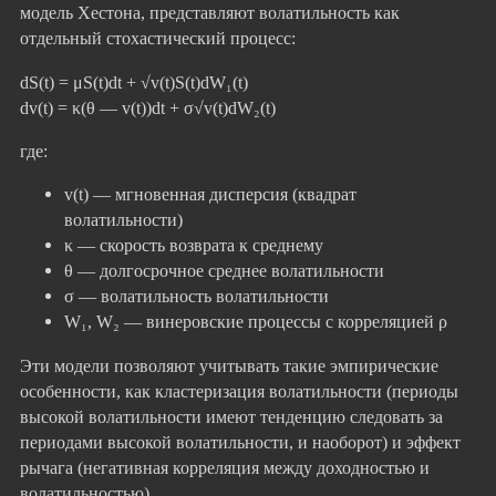
модель Хестона, представляют волатильность как
отдельный стохастический процесс:
dS(t) = μS(t)dt + √v(t)S(t)dW₁(t)
dv(t) = κ(θ — v(t))dt + σ√v(t)dW₂(t)
где:
v(t) — мгновенная дисперсия (квадрат
волатильности)
κ — скорость возврата к среднему
θ — долгосрочное среднее волатильности
σ — волатильность волатильности
W₁, W₂ — винеровские процессы с корреляцией ρ
Эти модели позволяют учитывать такие эмпирические
особенности, как кластеризация волатильности (периоды
высокой волатильности имеют тенденцию следовать за
периодами высокой волатильности, и наоборот) и эффект
рычага (негативная корреляция между доходностью и
волатильностью).