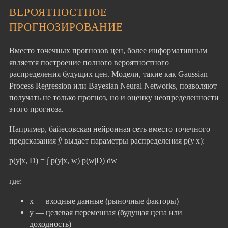
ВЕРОЯТНОСТНОЕ
ПРОГНОЗИРОВАНИЕ
Вместо точечных прогнозов цен, более информативным
является построение полного вероятностного
распределения будущих цен. Модели, такие как Gaussian
Process Regression или Bayesian Neural Networks, позволяют
получать не только прогноз, но и оценку неопределенности
этого прогноза.
Например, байесовская нейронная сеть вместо точечного
предсказания ŷ выдает параметры распределения p(y|x):
p(y|x, D) = ∫ p(y|x, w) p(w|D) dw
где:
x — входные данные (рыночные факторы)
y — целевая переменная (будущая цена или
доходность)