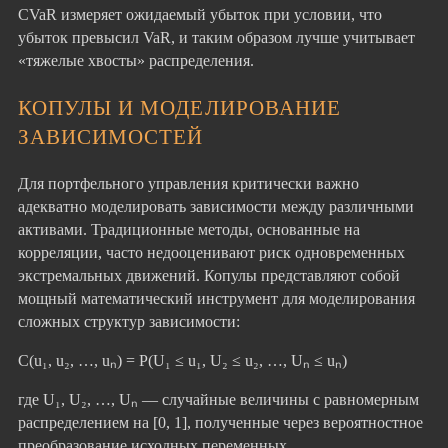
CVaR измеряет ожидаемый убыток при условии, что
убыток превысил VaR, и таким образом лучше учитывает
«тяжелые хвосты» распределения.
КОПУЛЫ И МОДЕЛИРОВАНИЕ
ЗАВИСИМОСТЕЙ
Для портфельного управления критически важно
адекватно моделировать зависимости между различными
активами. Традиционные методы, основанные на
корреляции, часто недооценивают риск одновременных
экстремальных движений. Копулы представляют собой
мощный математический инструмент для моделирования
сложных структур зависимости:
C(u₁, u₂, …, uₙ) = P(U₁ ≤ u₁, U₂ ≤ u₂, …, Uₙ ≤ uₙ)
где U₁, U₂, …, Uₙ — случайные величины с равномерным
распределением на [0, 1], полученные через вероятностное
преобразование исходных переменных.