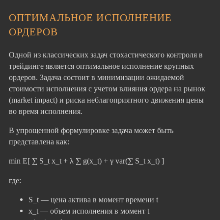
ОПТИМАЛЬНОЕ ИСПОЛНЕНИЕ
ОРДЕРОВ
Одной из классических задач стохастического контроля в
трейдинге является оптимальное исполнение крупных
ордеров. Задача состоит в минимизации ожидаемой
стоимости исполнения с учетом влияния ордера на рынок
(market impact) и риска неблагоприятного движения цены
во время исполнения.
В упрощенной формулировке задача может быть
представлена как:
min E[ ∑ S_t x_t + λ ∑ g(x_t) + γ var(∑ S_t x_t) ]
где:
S_t — цена актива в момент времени t
x_t — объем исполнения в момент t