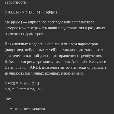
вероятность:
p(θ|D, M) ∝ p(D|θ, M) × p(θ|M)
где p(θ|M) — априорное распределение параметров,
которое может отражать наши представления о разумных
значениях параметров.
Для сложных моделей с большим числом параметров
(например, нейронных сетей) регуляризация становится
критически важной для предотвращения переобучения.
Байесовская регуляризация, такая как Automatic Relevance
Determination (ARD), позволяет автоматически определять
значимость различных входных переменных:
p(w|α) = N(w|0, α⁻¹I)
p(α) = Gamma(α|a₀, b₀)
где:
w — веса модели