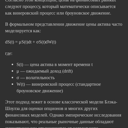
следуют процессу, который математически описывается
как винеровский процесс или броуновское движение.
В формальном представлении движение цены актива часто
моделируется как:
dS(t) = μS(t)dt + σS(t)dW(t)
где:
S(t) — цена актива в момент времени t
μ — ожидаемый доход (drift)
σ — волатильность
W(t) — винеровский процесс (стандартное
броуновское движение)
Этот подход лежит в основе классической модели Блэка-
Шоулза для оценки опционов и многих других
финансовых моделей. Однако эмпирические исследования
показывают, что реальные рыночные данные обладают