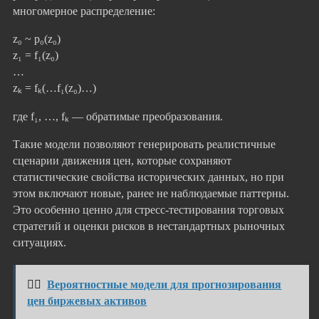
многомерное распределение:
z₀ ~ p₀(z₀)
z₁ = f₁(z₀)
…
zₖ = fₖ(…f₁(z₀)…)
где f₁, …, fₖ — обратимые преобразования.
Такие модели позволяют генерировать реалистичные
сценарии движения цен, которые сохраняют
статистические свойства исторических данных, но при
этом включают новые, ранее не наблюдаемые паттерны.
Это особенно ценно для стресс-тестирования торговых
стратегий и оценки рисков в нестандартных рыночных
ситуациях.
👉🏻
Вероятностные модели для прогнозирования
цен биржевых активов