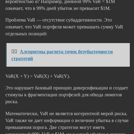
вероятностью α? Например, дневной 99% VaR = $1M
означает, что в 99% дней убыток не превысит $1M.
Проблема VaR — отсутствие субаддитивности. Это
означает, что VaR портфеля может превышать сумму VaR
отдельных позиций:
👉🏻
Алгоритмы расчета точек безубыточности
стратегий
VaR(X + Y) > VaR(X) + VaR(Y).
Это нарушает базовый принцип диверсификации и создает
стимулы к фрагментации портфелей для обхода лимитов
риска.
Математически, VaR не является когерентной мерой риска.
VaR также не дает информации о величине убытка в случае
превышения порога. Две стратегии могут иметь