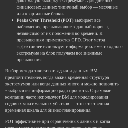
дают малую выборку экстремумов. Для дневных
финансовых данных типичный выбор — месячные
или квартальные блоки.
Peaks Over Threshold (POT)
выбирает все
наблюдения, превышающие заданный порог u,
независимо от их положения во времени. К
превышениям применяется GPD. Этот метод
эффективнее использует информацию: вместо одного
экстремума на блок получаем все значимые
превышения.
Выбор метода зависит от задачи и данных. BM
предпочтительнее, когда важна временная структура
экстремумов или когда данных много и можно позволить
«выбросить» информацию ради простоты. Страховые
компании часто используют BM для моделирования
годовых максимальных убытков — это естественная
временная шкала для бизнес-планирования.
POT эффективнее при ограниченных данных и когда
нужна максимальная точность хвостовых оценок.