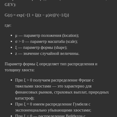
GEV):
G(z) = exp{−[1 + ξ((z − μ)/σ)]^(−1/ξ)}
где:
μ — параметр положения (location);
σ > 0 — параметр масштаба (scale);
ξ — параметр формы (shape);
z — значение случайной величины.
Параметр формы ξ определяет тип распределения и
толщину хвоста:
При ξ > 0 получаем распределение Фреше с
тяжелыми хвостами — это характерно для
финансовых рынков, страховых выплат, природных
катастроф;
При ξ = 0 имеем распределение Гумбеля с
экспоненциально убывающими хвостами;
При ξ < 0 — распределение Вейбулла с