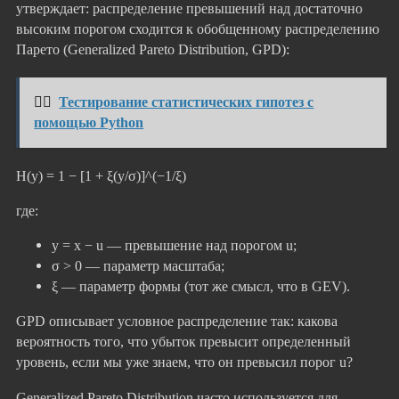
утверждает: распределение превышений над достаточно
высоким порогом сходится к обобщенному распределению
Парето (Generalized Pareto Distribution, GPD):
👉🏻
Тестирование статистических гипотез с
помощью Python
H(y) = 1 − [1 + ξ(y/σ)]^(−1/ξ)
где:
y = x − u — превышение над порогом u;
σ > 0 — параметр масштаба;
ξ — параметр формы (тот же смысл, что в GEV).
GPD описывает условное распределение так: какова
вероятность того, что убыток превысит определенный
уровень, если мы уже знаем, что он превысил порог u?
Generalized Pareto Distribution часто используется для