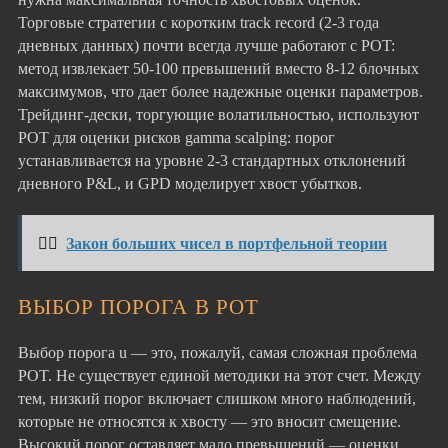
Торговые стратегии с коротким track record (2-3 года
дневных данных) почти всегда лучше работают с POT:
метод извлекает 50-100 превышений вместо 8-12 блочных
максимумов, что дает более надежные оценки параметров.
Трейдинг-дески, торгующие волатильностью, используют
POT для оценки рисков gamma scalping: порог
устанавливается на уровне 2-3 стандартных отклонений
дневного P&L, и GPD моделирует хвост убытков.
👉🏻
Закон больших чисел в портфельной теории
ВЫБОР ПОРОГА В POT
Выбор порога u — это, пожалуй, самая сложная проблема
POT. Не существует единой методики на этот счет. Между
тем, низкий порог включает слишком много наблюдений,
которые не относятся к хвосту — это вносит смещение.
Высокий порог оставляет мало превышений — оценки