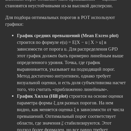
становятся неустойчивыми из-за высокой дисперсии.
Для подбора оптимальных порогов в POT используют
графики:
График средних превышений (Mean Excess plot)
строится по формуле e(u) = E[X − u | X > u] в
зависимости от порога u. Для распределения GPD
этот график должен быть примерно линейным выше
определенного уровня. Точка, где график
выравнивается, указывает на подходящий порог.
Метод достаточно интуитивен, однако требует
визуальной оценки, и есть доля субъективизма насчет
того, что считать «приближенно линейным».
График Хилла (Hill plot)
строится на основе оценки
параметра формы ξ для разных порогов. На нем
видно, как меняется оценка ξ в зависимости от числа
превышений. Оптимальный порог соответствует
области, где значения 𝜉 стабилизируются. Этот
подход более формален, но все равно требует