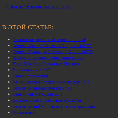
© Дмитрий Крылов: Написать email
В ЭТОЙ СТАТЬЕ:
Основы экстремальной теории значений
Теорема Фишера-Типпета-Гнеденко и GEV
Теорема Пикандса-Балкема-де Хаана и GPD
Методология оценки хвостовых рисков
Block Maxima vs Peaks Over Threshold
Выбор порога в POT
Оценка параметров
VaR и Expected Shortfall через призму EVT
Ограничения классического VaR
Оценка VaR методами EVT
Expected Shortfall и его преимущества
Ограничения EVT и практические проблемы
Заключение