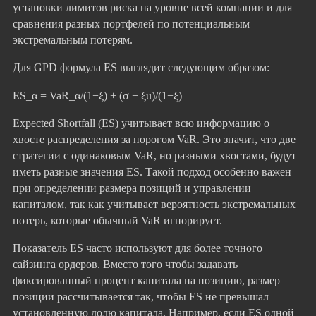
установки лимитов риска на уровне всей компании и для
сравнения разных портфелей по потенциальным
экстремальным потерям.
Для GPD формула ES выглядит следующим образом:
ES_α = VaR_α/(1−ξ) + (σ − ξu)/(1−ξ)
Expected Shortfall (ES) учитывает всю информацию о
хвосте распределения за порогом VaR. Это значит, что две
стратегии с одинаковым VaR, но разными хвостами, будут
иметь разные значения ES. Такой подход особенно важен
при определении размера позиций и управлении
капиталом, так как учитывает вероятность экстремальных
потерь, которые обычный VaR игнорирует.
Показатель ES часто используют для более точного
сайзинга ордеров. Вместо того чтобы задавать
фиксированный процент капитала на позицию, размер
позиции рассчитывается так, чтобы ES не превышал
установленную долю капитала. Например, если ES одной