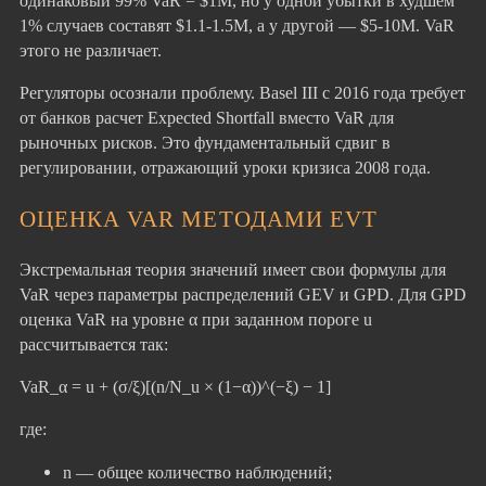
одинаковый 99% VaR = $1M, но у одной убытки в худшем
1% случаев составят $1.1-1.5M, а у другой — $5-10M. VaR
этого не различает.
Регуляторы осознали проблему. Basel III с 2016 года требует
от банков расчет Expected Shortfall вместо VaR для
рыночных рисков. Это фундаментальный сдвиг в
регулировании, отражающий уроки кризиса 2008 года.
ОЦЕНКА VAR МЕТОДАМИ EVT
Экстремальная теория значений имеет свои формулы для
VaR через параметры распределений GEV и GPD. Для GPD
оценка VaR на уровне α при заданном пороге u
рассчитывается так:
VaR_α = u + (σ/ξ)[(n/N_u × (1−α))^(−ξ) − 1]
где:
n — общее количество наблюдений;