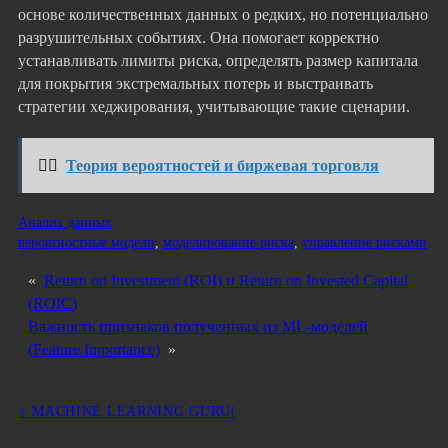
основе количественных данных о редких, но потенциально
разрушительных событиях. Она помогает корректно
устанавливать лимиты риска, определять размер капитала
для покрытия экстремальных потерь и выстраивать
стратегии хеджирования, учитывающие такие сценарии.
👉🏻
Теория вероятностей и биржевая торговля
Анализ данных
вероятностные модели
, 
моделирование риска
, 
управление рисками
«
Return on Investment (ROI) и Return on Invested Capital
(ROIC)
Важность признаков полученных из ML-моделей
(Feature Importance)
»
> MACHINE LEARNING GURU|