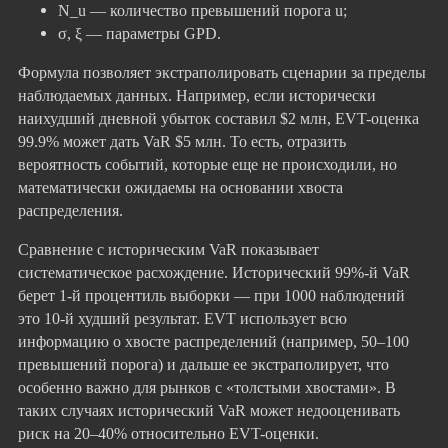
N_u — количество превышений порога u;
σ, ξ — параметры GPD.
Формула позволяет экстраполировать сценарии за пределы
наблюдаемых данных. Например, если исторически
наихудший дневной убыток составил $2 млн, EVT-оценка
99.9% может дать VaR $5 млн. То есть, отразить
вероятность событий, которые еще не происходили, но
математически ожидаемы на основании хвоста
распределения.
Сравнение с историческим VaR показывает
систематическое расхождение. Исторический 99%-й VaR
берет 1-й процентиль выборки — при 1000 наблюдений
это 10-й худший результат. EVT использует всю
информацию о хвосте распределений (например, 50–100
превышений порога) и дальше ее экстраполирует, что
особенно важно для рынков с «толстыми хвостами». В
таких случаях исторический VaR может недооценивать
риск на 20–40% относительно EVT-оценки.