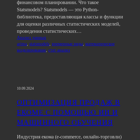
финансовом планировании. Что такое
Statsmodels? Statsmodels — это Python-
библиотека, предоставляющая классы и функции
для оценки различных статистических моделей,
проведения статистических…
Анализ данных
arima
, 
statsmodels
, 
временные ряды
, 
математическое
моделирование
, 
стат анализ
10.09.2024
ОПТИМИЗАЦИЯ ПРОДАЖ В
ЕКОМЕ С ПОМОЩЬЮ ИИ И
МАШИННОГО ОБУЧЕНИЯ
Индустрия екома (e-commerce, онлайн-торговли)