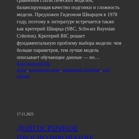
сравнения статистических моделей,
балансирующая качество подгонки и сложность
модели. Предложен Гидеоном Шварцем в 1978
году, поэтому в литературе встречается также
как критерий Шварца (SBC, Schwarz Bayesian
Criterion). Критерий BIC решает
фундаментальную проблему выбора модели: чем
больше параметров, тем лучше модель
описывает обучающие данные — но…
Классический ML
arima
, 
временные ряды
, 
машинное обучение
, 
стат
анализ
17.11.2025
ДОЛГОСРОЧНОЕ
ПРОГНОЗИРОВАНИЕ