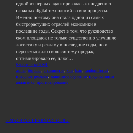
одной из первых адаптировалась к внедрению
сложных digital технологий в свои процессы.
Именно поэтому она стала одной из самых
быстрорастущих отраслей экономики в
последние годы. Секрет в том, что руководство
еком площадок не только существенно улучшило
логистику и рекламу в последние годы, но и
переосмыслило свою систему продаж,
оптимизировало ее, плюс…
Классический ML
arima
, 
big data
, 
e-commerce
, 
knn
, 
lstm
, 
random forest
, 
интернет-реклама
, 
машинное обучение
, 
предиктивная
аналитика
, 
прогнозирование
> MACHINE LEARNING GURU|